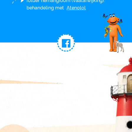
folder hemangioom (vaatafwijking):
behandeling met
Atenolol