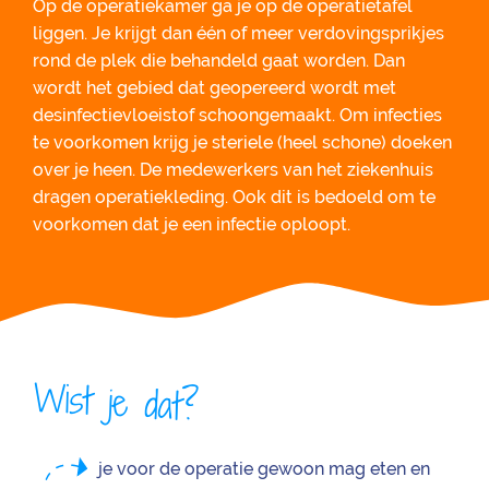
Op de operatiekamer ga je op de operatietafel
liggen. Je krijgt dan één of meer verdovingsprikjes
rond de plek die behandeld gaat worden. Dan
wordt het gebied dat geopereerd wordt met
desinfectievloeistof schoongemaakt. Om infecties
te voorkomen krijg je steriele (heel schone) doeken
over je heen. De medewerkers van het ziekenhuis
dragen operatiekleding. Ook dit is bedoeld om te
voorkomen dat je een infectie oploopt.
Wist je dat?
je voor de operatie gewoon mag eten en